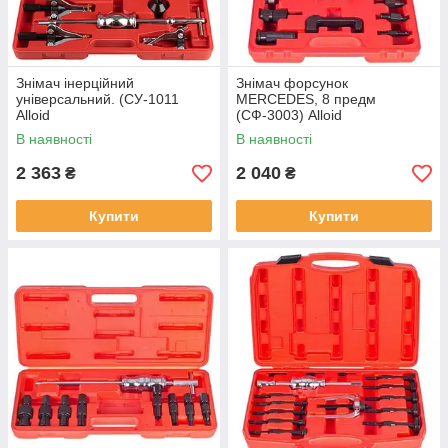
Знімач інерційний
Знімач форсунок
універсальний. (СУ-1011
MERCEDES, 8 предм
Alloid
(СФ-3003) Alloid
В наявності
В наявності
2 363
2 040
₴
₴
Купити
Купити