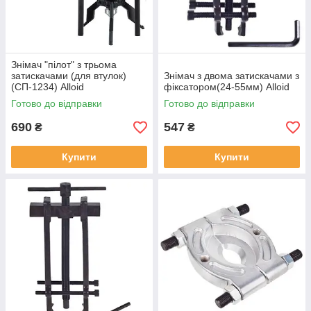
Знімач "пілот" з трьома
затискачами (для втулок)
Знімач з двома затискачами з
(СП-1234) Alloid
фіксатором(24-55мм) Alloid
Готово до відправки
Готово до відправки
690
547
₴
₴
Купити
Купити