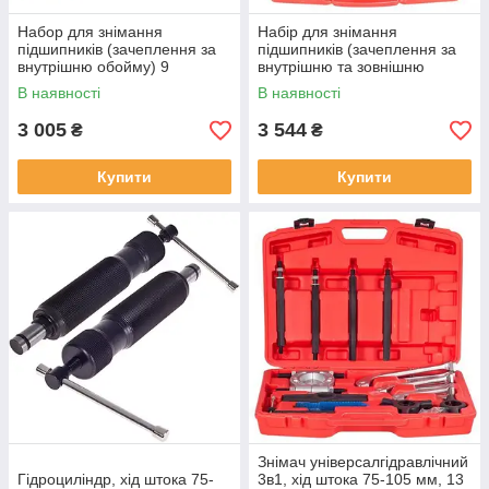
Набор для знімання
Набір для знімання
підшипників (зачеплення за
підшипників (зачеплення за
внутрішню обойму) 9
внутрішню та зовнішню
предм(С-1010) Alloid
обойму), 16 предм (С-1013)
В наявності
В наявності
Alloid
3 005
3 544
₴
₴
Купити
Купити
Знімач універсалгідравлічний
Гідроциліндр, хід штока 75-
3в1, хід штока 75-105 мм, 13