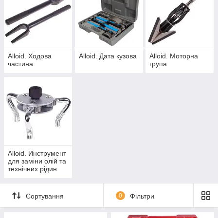
Alloid. Ходова
Alloid. Дата кузова
Alloid. Моторна
частина
група
Alloid. Инструмент
для замiни олiй та
технiчних рiдин
Сортування
0
Фільтри