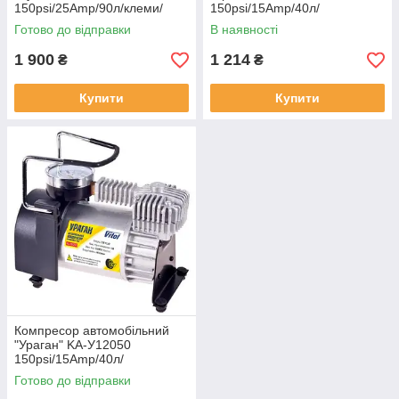
150psi/25Amp/90л/клеми/
150psi/15Amp/40л/
шланг 7,5м з дефлятором/
прикур.+перехідник/Автостоп
Готово до відправки
В наявності
лixтар/2 циліндри
1 900
1 214
₴
₴
Купити
Купити
Компресор автомобільний
"Ураган" KA-У12050
150psi/15Amp/40л/
прикур.+перехідник
Готово до відправки