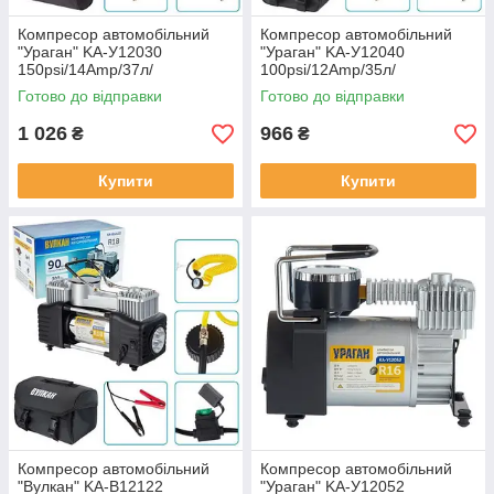
Компресор автомобільний
Компресор автомобільний
"Ураган" KA-У12030
"Ураган" KA-У12040
150psi/14Amp/37л/
100psi/12Amp/35л/
прикур.+перехідник
прикур.+перехідник
Готово до відправки
Готово до відправки
1 026
966
₴
₴
Купити
Купити
Компресор автомобільний
Компресор автомобільний
"Вулкан" KA-B12122
"Ураган" KA-У12052