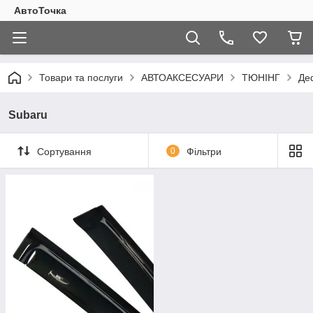
АвтоТочка
Товари та послуги
АВТОАКСЕСУАРИ
ТЮНІНГ
Де
Subaru
Сортування
0
Фільтри