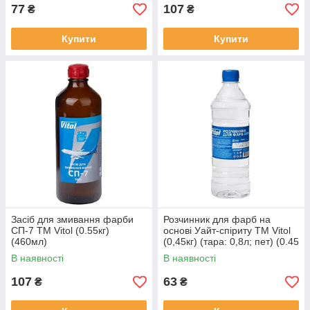
77
107
₴
₴
Купити
Купити
Засіб для змивання фарби
Розчинник для фарб на
СП-7 ТМ Vitol (0.55кг)
основі Уайт-спіриту ТМ Vitol
(460мл)
(0,45кг) (тара: 0,8л; пет) (0.45
кг.)
В наявності
В наявності
107
63
₴
₴