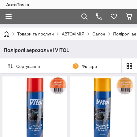
АвтоТочка
Товари та послуги
АВТОХІМІЯ
Салон
Поліролі ае
Поліролі аерозольні VITOL
Сортування
0
Фільтри