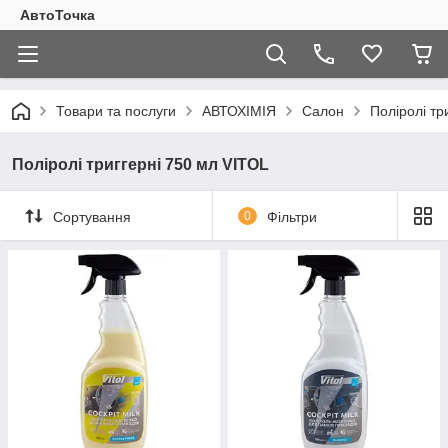
АвтоТочка
Товари та послуги
АВТОХІМІЯ
Салон
Поліролі тр
Поліролі триггерні 750 мл VITOL
Сортування
0
Фільтри