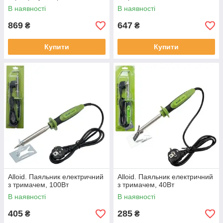
дисплеєм, 80Вт
терморегулятором та LCD
В наявності
В наявності
дисплеєм, 80Вт
869
647
₴
₴
Купити
Купити
Alloid. Паяльник електричний
Alloid. Паяльник електричний
з тримачем, 100Вт
з тримачем, 40Вт
В наявності
В наявності
405
285
₴
₴