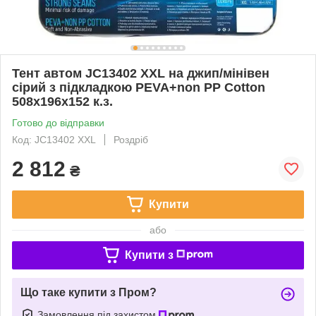
Тент автом JC13402 XXL на джип/мінівен
сірий з підкладкою PEVA+non PP Cotton
508х196х152 к.з.
Готово до відправки
Код: JC13402 XXL
Роздріб
2 812
₴
Купити
або
Купити з
Що таке купити з Пром?
Замовлення під захистом