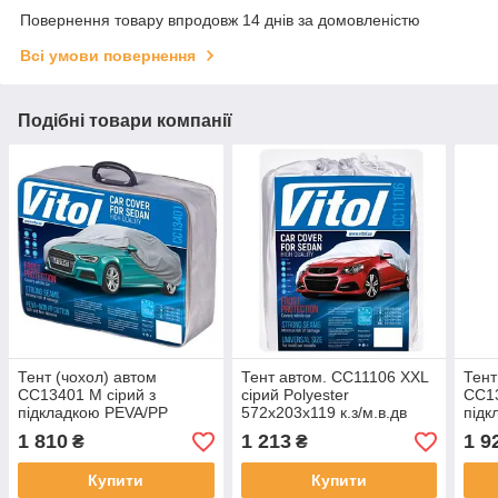
Повернення товару впродовж 14 днів за домовленістю
Всі умови повернення
Подібні товари компанії
Тент (чохол) автом
Тент автом. CC11106 XXL
Тент
CC13401 M сірий з
сірий Polyester
CC13
підкладкою PEVA/PP
572х203х119 к.з/м.в.дв
підк
Cotton/432х165х119 к.з.
Cott
1 810
1 213
1 9
₴
₴
Купити
Купити