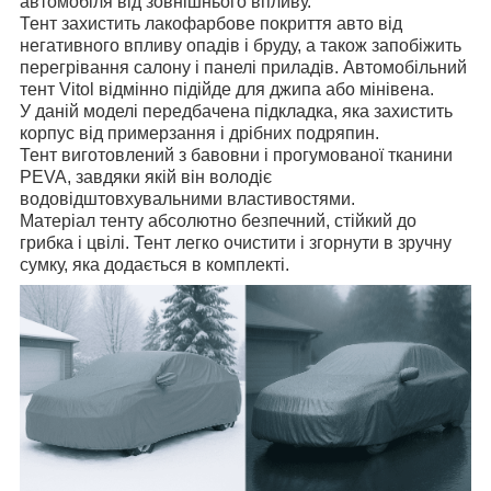
автомобіля від зовнішнього впливу.
Тент захистить лакофарбове покриття авто від
негативного впливу опадів і бруду, а також запобіжить
перегрівання салону і панелі приладів. Автомобільний
тент Vitol відмінно підійде для джипа або мінівена.
У даній моделі передбачена підкладка, яка захистить
корпус від примерзання і дрібних подряпин.
Тент виготовлений з бавовни і прогумованої тканини
PEVA, завдяки якій він володіє
водовідштовхувальними властивостями.
Матеріал тенту абсолютно безпечний, стійкий до
грибка і цвілі. Тент легко очистити і згорнути в зручну
сумку, яка додається в комплекті.