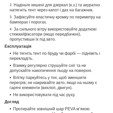
Надіньте кишені для дзеркал (к.з.) та акуратно
натягніть тент через капот і дах на багажник.
Зафіксуйте еластичну кромку по периметру на
бамперах і порогах.
За сильного вітру використовуйте додаткові
стяжки/фіксатори (якщо передбачені),
пропустивши їх під авто.
Експлуатація
Не тягніть тент по бруду чи фарбі — підніміть і
перекладіть.
Взимку регулярно струшуйте сніг та не
допускайте накопичення льоду на поверхні.
Влітку паркуйтесь у тіні, щоб зменшити
перегрів; не накривайте авто, якщо на ньому є
гарячі елементи (вихлоп, двигун).
Не використовувати під час руху.
Догляд
Протирайте зовнішній шар PEVA м’якою