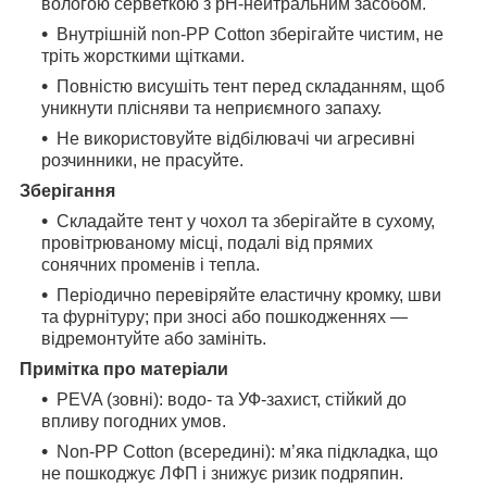
вологою серветкою з pH-нейтральним засобом.
Внутрішній non-PP Cotton зберігайте чистим, не
тріть жорсткими щітками.
Повністю висушіть тент перед складанням, щоб
уникнути плісняви та неприємного запаху.
Не використовуйте відбілювачі чи агресивні
розчинники, не прасуйте.
Зберігання
Складайте тент у чохол та зберігайте в сухому,
провітрюваному місці, подалі від прямих
сонячних променів і тепла.
Періодично перевіряйте еластичну кромку, шви
та фурнітуру; при зносі або пошкодженнях —
відремонтуйте або замініть.
Примітка про матеріали
PEVA (зовні): водо- та УФ-захист, стійкий до
впливу погодних умов.
Non-PP Cotton (всередині): м’яка підкладка, що
не пошкоджує ЛФП і знижує ризик подряпин.