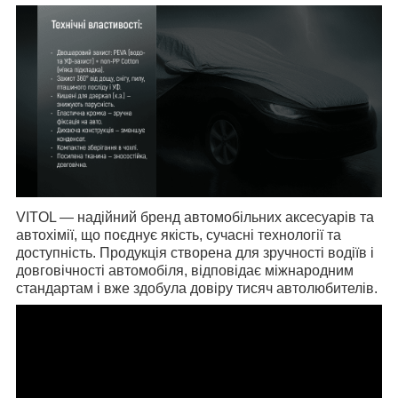
VITOL
— надійний бренд автомобільних аксесуарів та
автохімії, що поєднує якість, сучасні технології та
доступність. Продукція створена для зручності водіїв і
довговічності автомобіля, відповідає міжнародним
стандартам і вже здобула довіру тисяч автолюбителів.