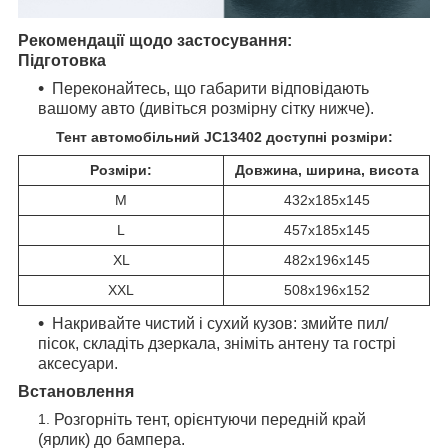
Рекомендації щодо застосування:
Підготовка
Переконайтесь, що габарити відповідають
вашому авто (дивіться розмірну сітку нижче).
Тент автомобільний
JC13402
доступні розміри:​
Розміри:
Довжина, ширина, висота
М
432х185х145
L
457х185х145
XL
482х196х145
X
XL
508х196х152
Накривайте чистий і сухий кузов: змийте пил/
пісок, складіть дзеркала, зніміть антену та гострі
аксесуари.
Встановлення
Розгорніть тент, орієнтуючи передній край
(ярлик) до бампера.