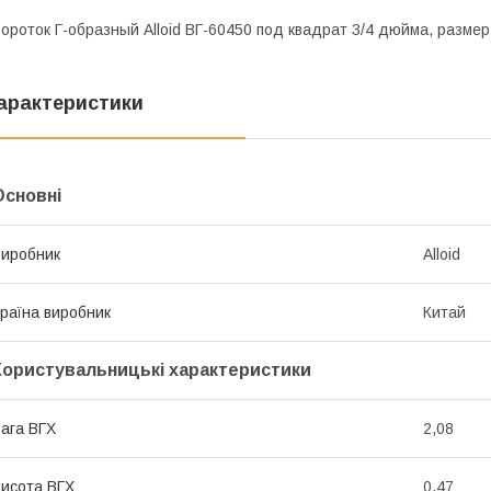
ороток Г-образный Alloid ВГ-60450 под квадрат 3/4 дюйма, разме
арактеристики
Основні
иробник
Alloid
раїна виробник
Китай
Користувальницькі характеристики
ага ВГХ
2,08
исота ВГХ
0,47