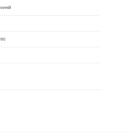
онній
090