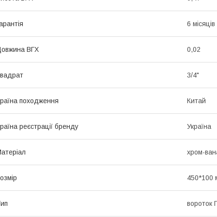
арантія
6 місяців
овжина ВГХ
0,02
вадрат
3/4"
раїна походження
Китай
раїна реєстрації бренду
Україна
атеріал
хром-ван
озмір
450*100 
ип
вороток 