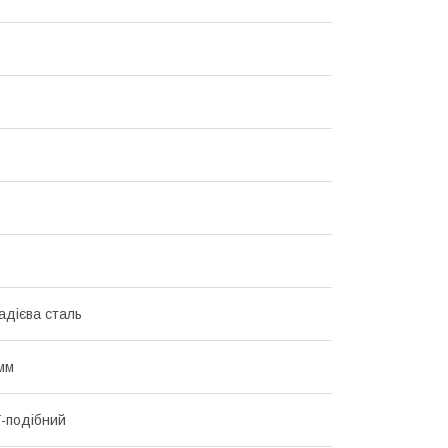
адієва сталь
мм
Г-подібний