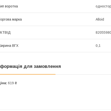
ип воротка
одностор
оргова марка
Alloid
УКТВІД
8205598
Ширина ВГХ
0,1
нформація для замовлення
іна:
619 ₴