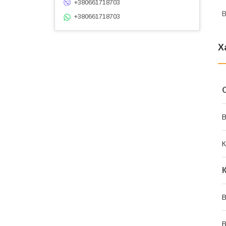
+380661718703
В
+380661718703
Х
В
К
В
В