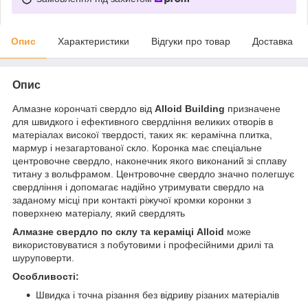
Опис
Характеристики
Відгуки про товар
Доставка
Опис
Алмазне корончаті свердло від
Alloid Building
призначене
для швидкого і ефективного свердління великих отворів в
матеріалах високої твердості, таких як: керамічна плитка,
мармур і незагартованої скло. Коронка має спеціальне
центровочне свердло, наконечник якого виконаний зі сплаву
титану з вольфрамом. Центровочне свердло значно полегшує
свердління і допомагає надійно утримувати свердло на
заданому місці при контакті ріжучої кромки коронки з
поверхнею матеріалу, який свердлять
Алмазне свердло по склу та кераміці Alloid
може
використовуватися з побутовими і професійними дрилі та
шуруповерти.
Особливості:
Швидка і точна різання без відриву різаних матеріалів