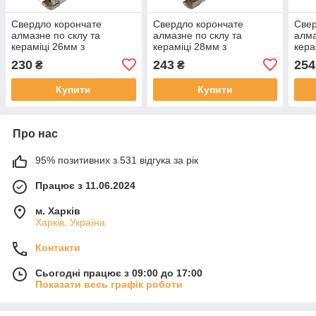
Свердло корончате
Свердло корончате
Свер
алмазне по склу та
алмазне по склу та
алма
кераміці 26мм з
кераміці 28мм з
кера
центрувальним свердлом
центрувальним свердлом
цент
230
243
254
₴
₴
Alloid
Alloid
Alloi
Купити
Купити
Про нас
95% позитивних з 531 відгука за рік
Працює з 11.06.2024
м. Харків
Харків, Україна
Контакти
Сьогодні працює з 09:00 до 17:00
Показати весь графік роботи