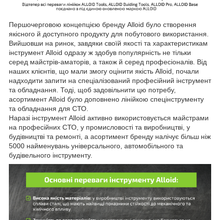
Першочерговою концепцією бренду Alloid було створення
якісного й доступного продукту для побутового використання.
Вийшовши на ринок, завдяки своїй якості та характеристикам
інструмент Alloid одразу ж здобув популярність не тільки
серед майстрів-аматорів, а також й серед професіоналів. Від
наших клієнтів, що мали змогу оцінити якість Alloid, почали
надходити запити на спеціалізований професійний інструмент
та обладнання. Тоді, щоб задовільнити цю потребу,
асортимент Alloid було доповнено лінійкою спецінструменту
та обладнання для СТО.
Наразі інструмент Alloid активно використовується майстрами
на професійних СТО, у промисловості та виробництві, у
будівництві та ремонті, а асортимент бренду налічує більш ніж
5000 найменувань універсального, автомобільного та
будівельного інструменту.