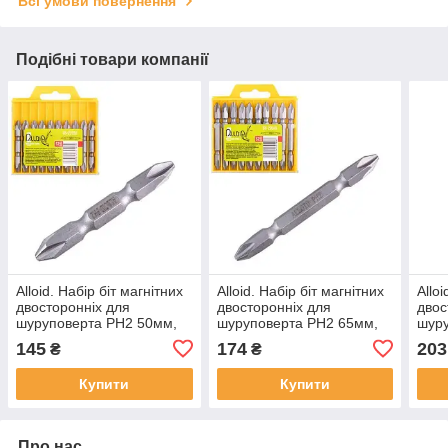
Всі умови повернення
Подібні товари компанії
Alloid. Набір біт магнітних
Alloid. Набір біт магнітних
Allo
двосторонніх для
двосторонніх для
двос
шуруповерта PH2 50мм,
шуруповерта PH2 65мм,
шуру
S2 (10шт)
S2 (10шт)
S2 (
145
174
203
₴
₴
Купити
Купити
Про нас