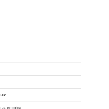
льне
тик, екошкіра