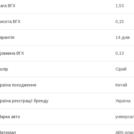
ага ВГХ
1,53
исота ВГХ
0,15
арантія
14 днів
овжина ВГХ
0,13
олір
Сірий
раїна походження
Китай
раїна реєстрації бренду
Україна
арка авто
універса
атеріал
ABS-плас