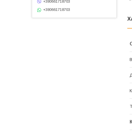
+380661718703
+380661718703
Х
В
Д
К
Т