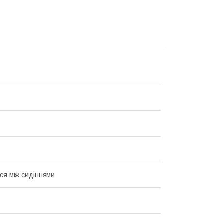
ся між сидіннями