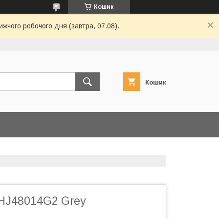
Кошик
ижчого робочого дня (завтра, 07.08).
Кошик
 HJ48014G2 Grey