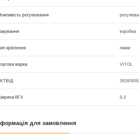
ожливість регулювання
регулюва
акування
коробка
ип кріплення
ніжки
оргова марка
VITOL
УКТВІД
3926300
Ширина ВГХ
0,3
нформація для замовлення