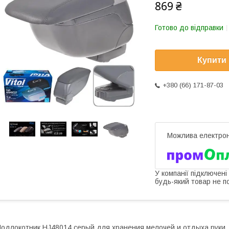
869 ₴
Готово до відправки
Купити
+380 (66) 171-87-03
У компанії підключені
будь-який товар не п
одлокотник HJ48014 серый для хранения мелочей и отдыха руки