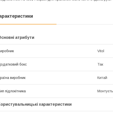
арактеристики
Основні атрибути
иробник
Vitol
одатковий бокс
Так
раїна виробник
Китай
ип підлокітника
Монтуєть
Користувальницькі характеристики