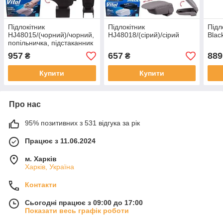
Підлокітник
Підлокітник
Підл
HJ48015/(чорний)/чорний,
HJ48018/(сірий)/сірий
Blac
попільничка, підстаканник
957
657
889
₴
₴
Купити
Купити
Про нас
95% позитивних з 531 відгука за рік
Працює з 11.06.2024
м. Харків
Харків, Україна
Контакти
Сьогодні працює з 09:00 до 17:00
Показати весь графік роботи