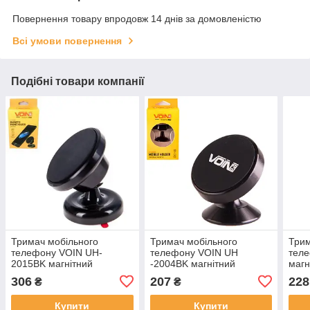
Повернення товару впродовж 14 днів за домовленістю
Всі умови повернення
Подібні товари компанії
Тримач мобільного
Тримач мобільного
Трим
телефону VOIN UH-
телефону VOIN UH
тел
2015BK магнітний
-2004BK магнітний
магн
306
207
228
₴
₴
Купити
Купити