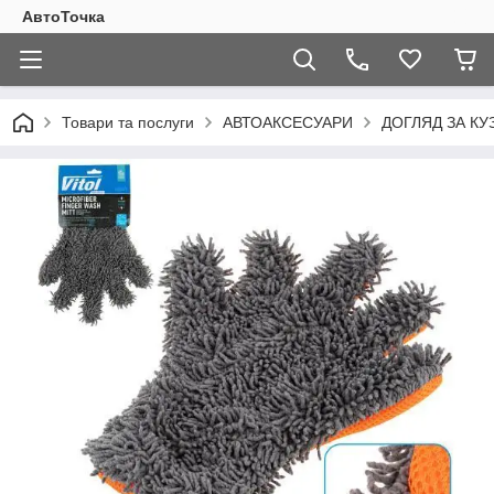
АвтоТочка
Товари та послуги
АВТОАКСЕСУАРИ
ДОГЛЯД ЗА К