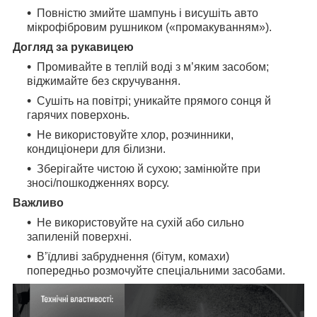
Повністю змийте шампунь і висушіть авто
мікрофібровим рушником («промакуванням»).
Догляд за рукавицею
Промивайте в теплій воді з м’яким засобом;
віджимайте без скручування.
Сушіть на повітрі; уникайте прямого сонця й
гарячих поверхонь.
Не використовуйте хлор, розчинники,
кондиціонери для білизни.
Зберігайте чистою й сухою; замінюйте при
зносі/пошкодженнях ворсу.
Важливо
Не використовуйте на сухій або сильно
запиленій поверхні.
В’їдливі забруднення (бітум, комахи)
попередньо розмочуйте спеціальними засобами.