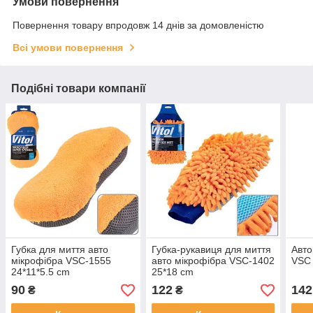
Умови повернення
Повернення товару впродовж 14 днів за домовленістю
Всі умови повернення
Подібні товари компанії
Губка для миття авто
Губка-рукавиця для миття
Авто
мікрофібра VSC-1555
авто мікрофібра VSC-1402
VSC
24*11*5.5 cm
25*18 cm
90
122
142
₴
₴