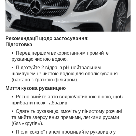
Рекомендації щодо застосування:
Підготовка
Перед першим використанням промийте
рукавицю чистою водою.
Підготуйте 2 відра: з pH-нейтральним
шампунем і з чистою водою для ополіскування
(бажано з ґраткою-фільтром).
Миття кузова рукавицею
Рясно змийте авто водою/активною піною, щоб
прибрати пісок і абразив.
Одягніть рукавицю, змочіть у пінистому розчині
та мийте зверху вниз прямими, легкими рухами
(без «кругів»).
Після кожної панелі промивайте рукавицю у