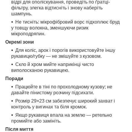
відрі для ополіскування, проведіть по ґратці-
фільтру, злегка відтисніть і знову наберіть
шампунь.
Не тисніть: мікрофібровий ворс підхоплює бруд
у товщу волокна, зменшуючи ризик
мікроподряпин.
Окремі зони
Для коліс, арок і порогів використовуйте іншу
рукавицю/губку — не змішуйте з кузовом.
Скло й хром мийте наприкінці чисто
виполосканою рукавицею.
Поради
Працюйте в тіні по прохолодному кузову; не
давайте пінистому розчину підсихати.
Розмір 29×23 см забезпечує широкий захват і
контроль у вигинах та біля кромок.
Якщо рукавиця впала на землю — ретельно
промийте або замініть.
Після миття