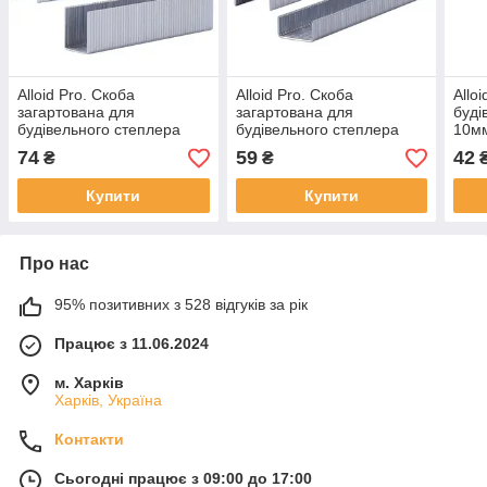
Alloid Pro. Скоба
Alloid Pro. Скоба
Allo
загартована для
загартована для
буді
будівельного степлера
будівельного степлера
10мм
14мм х 1.2 мм, тип 50
6мм х 1.2 мм, тип 50
(100
74
59
42
₴
₴
(1000 шт.)
(1000 шт.)
Купити
Купити
Про нас
95% позитивних з 528 відгуків за рік
Працює з 11.06.2024
м. Харків
Харків, Україна
Контакти
Сьогодні працює з 09:00 до 17:00