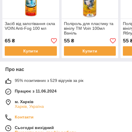
Засіб від запотівання скла
Поліроль для пластику та
Полі
VOIN Anti-Fog 100 мл
вінілу ТМ Voin 100мл
віні
Ваніль
Яблу
65
55
55
₴
₴
Купити
Купити
Про нас
95% позитивних з 529 відгуків за рік
Працює з 11.06.2024
м. Харків
Харків, Україна
Контакти
Сьогодні вихідний