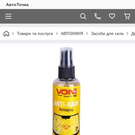
АвтоТочка
Товари та послуги
АВТОХІМІЯ
Засоби для скла
Д