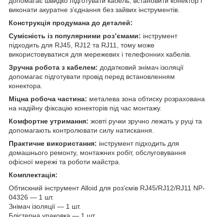
допомагає швидко підготувати кабель, встановити конектор і
виконати акуратне з’єднання без зайвих інструментів.
Конструкція продумана до деталей:
Сумісність із популярними роз’ємами:
інструмент
підходить для RJ45, RJ12 та RJ11, тому може
використовуватися для мережевих і телефонних кабелів.
Зручна робота з кабелем:
додатковий знімач ізоляції
допомагає підготувати провід перед встановленням
конектора.
Міцна робоча частина:
металева зона обтиску розрахована
на надійну фіксацію конекторів під час монтажу.
Комфортне утримання:
жовті ручки зручно лежать у руці та
допомагають контролювати силу натискання.
Практичне використання:
інструмент підходить для
домашнього ремонту, монтажних робіт, обслуговування
офісної мережі та роботи майстра.
Комплектація:
Обтискний інструмент Alloid для роз’ємів RJ45/RJ12/RJ11 NP-
04326 — 1 шт.
Знімач ізоляції — 1 шт.
Блістерна упаковка — 1 шт.