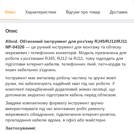
Опис
Характеристики
Відгуки про товар
Доставка
Опис
Alloid. Обтискний інструмент для роз'єму RJ45/RJ12/RJ11
NP-04326
— це ручний інструмент для монтажу та обтиску
мережевих і телефонних конекторів. Модель призначена для
роботи з роз’ємами RJ45, RJ12 та RJ11, тому підходить для
підготовки інтернет-кабелів, телефонних ліній, патч-кордів та
інших кабельних з’єднань.
Інструмент має металеву робочу частину та зручні жовті
ручки, які забезпечують надійний хват під час роботи. У
комплекті передбачений додатковий знімач ізоляції, що
допомагає акуратно підготувати кабель перед обтиском.
Завдяки компактному формату інструмент зручно
використовувати під час монтажних робіт, ремонту
мережевого обладнання, підключення інтернет-розеток,
прокладання кабелю вдома, в офісі або майстерні.
Застосування: