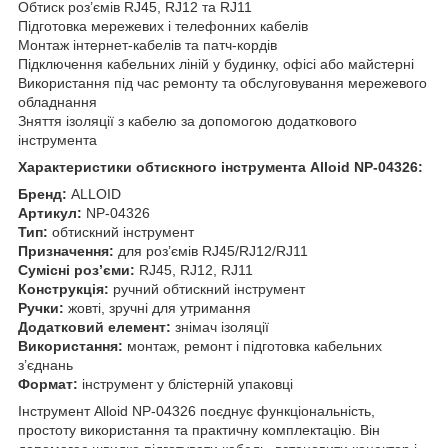
Обтиск роз’ємів RJ45, RJ12 та RJ11
Підготовка мережевих і телефонних кабелів
Монтаж інтернет-кабелів та патч-кордів
Підключення кабельних ліній у будинку, офісі або майстерні
Використання під час ремонту та обслуговування мережевого
обладнання
Зняття ізоляції з кабелю за допомогою додаткового
інструмента
Характеристики обтискного інструмента Alloid NP-04326:
Бренд:
ALLOID
Артикул:
NP-04326
Тип:
обтискний інструмент
Призначення:
для роз’ємів RJ45/RJ12/RJ11
Сумісні роз’єми:
RJ45, RJ12, RJ11
Конструкція:
ручний обтискний інструмент
Ручки:
жовті, зручні для утримання
Додатковий елемент:
знімач ізоляції
Використання:
монтаж, ремонт і підготовка кабельних
з’єднань
Формат:
інструмент у блістерній упаковці
Інструмент Alloid NP-04326 поєднує функціональність,
простоту використання та практичну комплектацію. Він