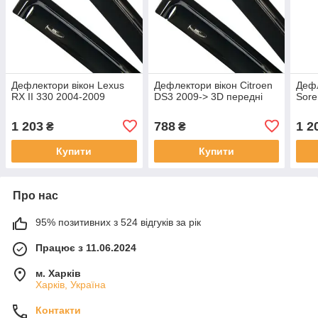
Дефлектори вікон Lexus
Дефлектори вікон Citroen
Дефл
RX II 330 2004-2009
DS3 2009-> 3D передні
Sore
1 203
788
1 2
₴
₴
Купити
Купити
Про нас
95% позитивних з 524 відгуків за рік
Працює з 11.06.2024
м. Харків
Харків, Україна
Контакти