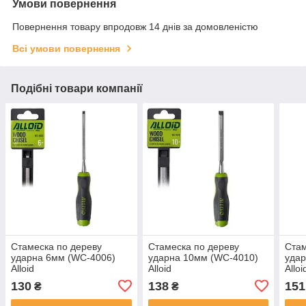
Умови повернення
Повернення товару впродовж 14 днів за домовленістю
Всі умови повернення
Подібні товари компанії
Стамеска по дереву
Стамеска по дереву
Стам
ударна 6мм (WC-4006)
ударна 10мм (WC-4010)
удар
Alloid
Alloid
Alloi
130
138
151
₴
₴