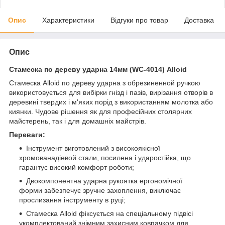
Опис
Характеристики
Відгуки про товар
Доставка
Опис
Стамеска по дереву ударна 14мм (WC-4014) Alloid
Стамеска Alloid по дереву ударна з обрезиненной ручкою
використовується для вибірки гнізд і пазів, вирізання отворів в
деревині твердих і м'яких порід з використанням молотка або
киянки. Чудове рішення як для професійних столярних
майстерень, так і для домашніх майстрів.
Переваги:
Інструмент виготовлений з високоякісної
хромованадіевой стали, посилена і ударостійка, що
гарантує високий комфорт роботи;
Двокомпонентна ударна рукоятка ергономічної
форми забезпечує зручне захоплення, виключає
прослизання інструменту в руці;
Стамеска Alloid фіксується на спеціальному підвісі
укомплектований знімним захисним ковпачком для