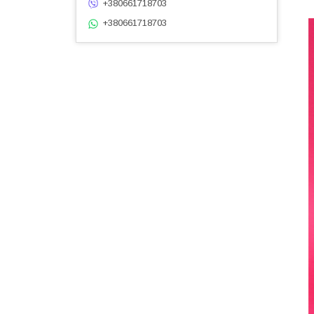
+380661718703
+380661718703