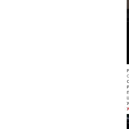
О
Р
У