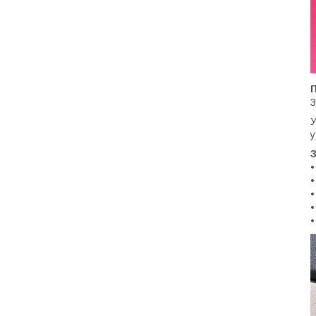
З
У
у
•
•
•
•
•