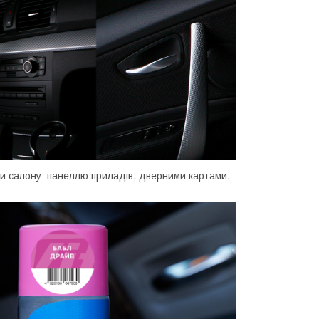
и салону: панеллю приладів, дверними картами,