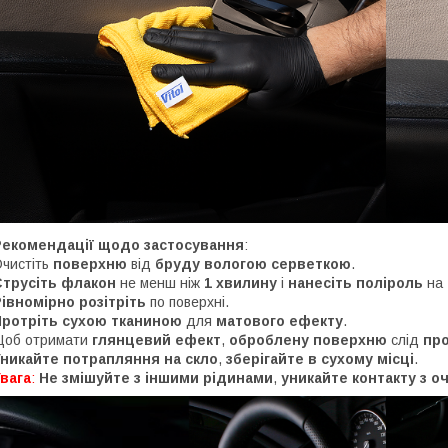
Рекомендації щодо застосування
:
чистіть
поверхню
від
бруду
вологою серветкою
.
Струсіть флакон
не менш ніж
1 хвилину
і
нанесіть поліроль
на
івномірно розітріть
по поверхні.
Протріть сухою тканиною
для
матового ефекту
.
Щоб отримати
глянцевий
ефект
,
оброблену поверхню
слід
пр
Уникайте потрапляння на скло
,
зберігайте в сухому місці
.
вага
:
Не змішуйте з іншими рідинами
,
уникайте контакту з о