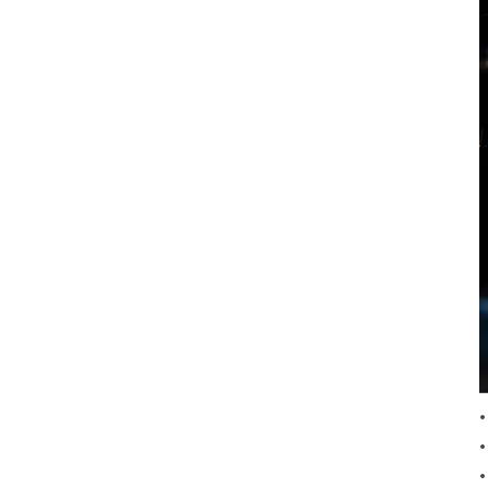
•
•
•