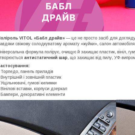
Поліроль VITOL «Бабл драйв»
— це не просто засіб для догляду 
авдяки свіжому солодкуватому аромату «жуйки», салон автомобіля 
ніверсальна формула полірує, очищує й захищає пластик, вініл, гуму
творюється
антистатичний шар
, що захищає від пилу, УФ-випро
Застосування:
 Торпедо, панель приладів
 Внутрішній і зовнішній пластик
 Ущільнювачі, гумові килимки
 Вінілові вставки, корпуси дзеркал
 Бампери, декоративні елементи