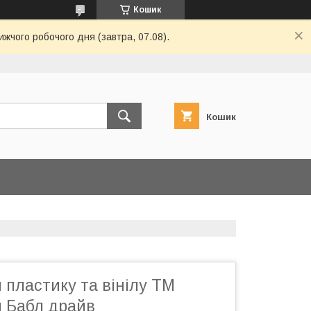
Кошик
ижчого робочого дня (завтра, 07.08).
Кошик
 пластику та вінілу ТМ
л Бабл драйв