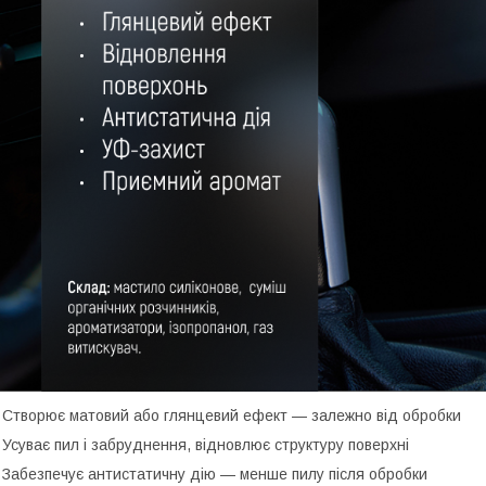
 Створює матовий або глянцевий ефект — залежно від обробки
 Усуває пил і забруднення, відновлює структуру поверхні
 Забезпечує антистатичну дію — менше пилу після обробки