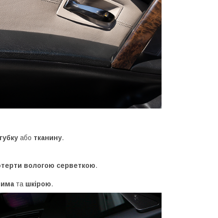
губку
або
тканину
.
отерти вологою серветкою
.
чима
та
шкірою
.