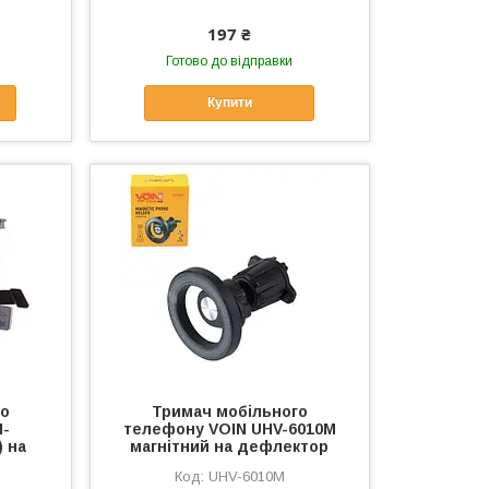
197 ₴
Готово до відправки
Купити
го
Тримач мобільного
H-
телефону VOIN UHV-6010M
) на
магнітний на дефлектор
UHV-6010M