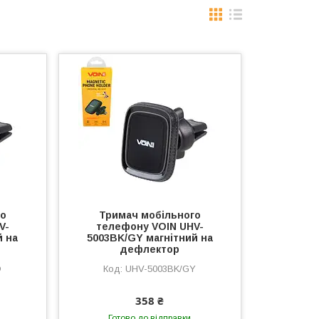
го
Тримач мобільного
V-
телефону VOIN UHV-
й на
5003BK/GY магнітний на
дефлектор
D
UHV-5003BK/GY
358 ₴
Готово до відправки