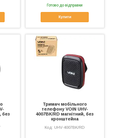
Готово до відправки
Купити
го
Тримач мобільного
V-
телефону VOIN UHV-
, без
4007BK/RD магнітний, без
кронштейна
Y
UHV-4007BK/RD