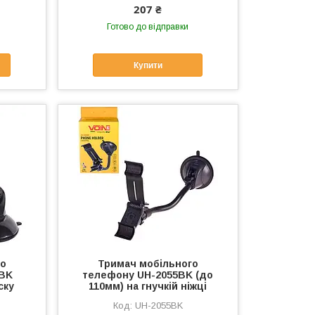
207 ₴
Готово до відправки
Купити
го
Тримач мобільного
2BK
телефону UH-2055BK (до
ску
110мм) на гнучкій ніжці
UH-2055BK