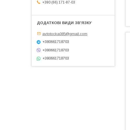
+380 (66) 171-87-03
avtotocka085@gmail.com
+380661718703
+380661718703
+380661718703