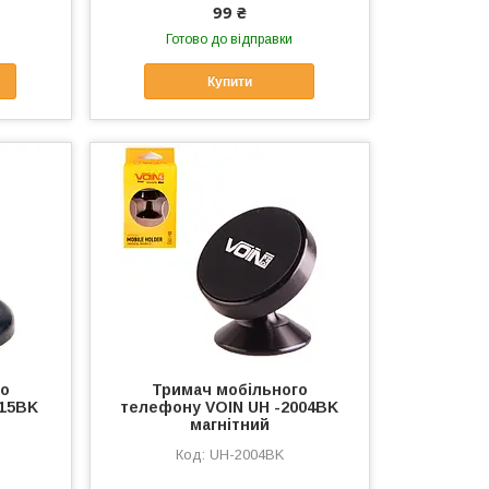
99 ₴
Готово до відправки
Купити
го
Тримач мобільного
015BK
телефону VOIN UH -2004BK
магнітний
UH-2004BK