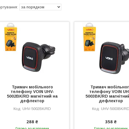
Тримач мобільного
Тримач мобільно
телефону VOIN UHV-
телефону VOIN UH
5002BK/RD магнітний на
5003BK/RD магнітни
дефлектор
дефлектор
UHV-5002BK/RD
UHV-5003BK/R
288 ₴
358 ₴
Готово до відправки
Готово до відправки