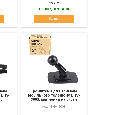
197 ₴
Готово до відправки
Купити
мача
Кронштейн для тримача
 BHV-
мобільного телефону BHV-
ор
3003, кріплення на скотч
BHV-3003