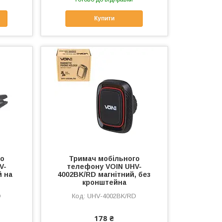
Купити
го
Тримач мобільного
V-
телефону VOIN UHV-
й на
4002BK/RD магнітний, без
кронштейна
D
UHV-4002BK/RD
178 ₴