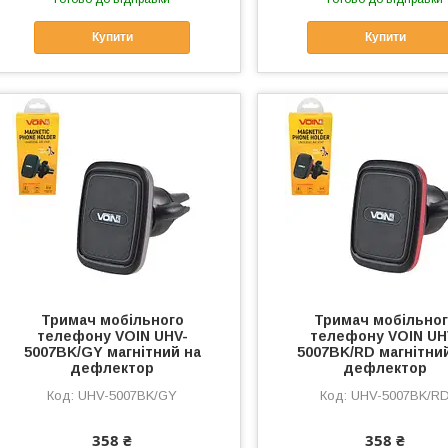
Купити
Купити
Тримач мобільного
Тримач мобільно
телефону VOIN UHV-
телефону VOIN UH
5007BK/GY магнітний на
5007BK/RD магнітни
дефлектор
дефлектор
UHV-5007BK/GY
UHV-5007BK/R
358 ₴
358 ₴