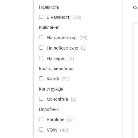
Наявність
В наявності
49
Кріплення
На дефлектор
23
На лобове скло
1
На кермо
1
Країна виробник
Китай
31
Конструкція
Монолітна
1
Виробник
Borofone
5
VOIN
44